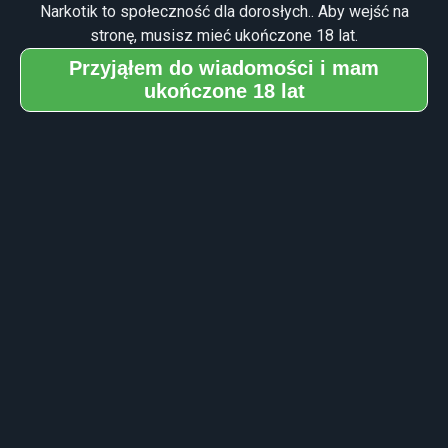
Narkotik to społeczność dla dorosłych.. Aby wejść na
stronę, musisz mieć ukończone 18 lat.
Przyjąłem do wiadomości i mam
ukończone 18 lat
szałwia wieszcza, boska
Nazwy slangowe