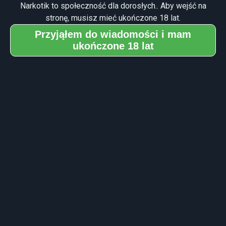
oglądać tylko przy zamkniętych oczach, podobnie jak w
Narkotik to społeczność dla dorosłych.. Aby wejść na
snach. Stanowi to wyraźny kontrast z zewnętrznymi
stronę, musisz mieć ukończone 18 lat.
halucynacjami, które płynnie ukazują się w środowisku
Przyjąłem do wiadomości i mam
zewnętrznym, tak jakby rzeczywiście miały miejsce.
ukończone 18 lat
Na niższych poziomach halucynacje wewnętrzne
zaczynają się od wyobrażeń z tyłu powiek osoby, które
nie zajmują całego pola widzenia i różnią się od tła. Można
je opisać jako spontaniczne ruchome lub nieruchome
obrazy scen, koncepcji, miejsc i wszystkiego, co można
sobie wyobrazić. Obrazy przejawiają się w różnych
poziomach realizmu, od źle zdefiniowanego i
przypominającego kreskówkę charakteru do całkowicie
realistycznego. Rzadko utrzymują swoją formę dłużej niż
kilka sekund, zanim znikną lub przejdą na inny obraz.
Warto zauważyć, że ten poziom intensywności występuje
w bardzo podobny sposób do hipnagogii, stanu między
snem a jawą.