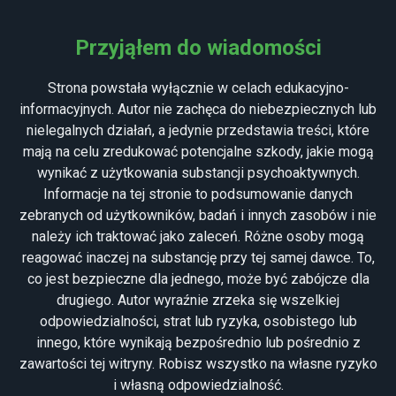
MENU
Przyjąłem do wiadomości
Strona powstała wyłącznie w celach edukacyjno-
informacyjnych. Autor nie zachęca do niebezpiecznych lub
nielegalnych działań, a jedynie przedstawia treści, które
mają na celu zredukować potencjalne szkody, jakie mogą
wynikać z użytkowania substancji psychoaktywnych.
Informacje na tej stronie to podsumowanie danych
zebranych od użytkowników, badań i innych zasobów i nie
należy ich traktować jako zaleceń. Różne osoby mogą
HALUCYNACJE WEWNĘTRZNE
reagować inaczej na substancję przy tej samej dawce. To,
co jest bezpieczne dla jednego, może być zabójcze dla
drugiego. Autor wyraźnie zrzeka się wszelkiej
odpowiedzialności, strat lub ryzyka, osobistego lub
Halucynacje wewnętrzne definiuje się jako percepcję
innego, które wynikają bezpośrednio lub pośrednio z
halucynacji wzrokowych, która występuje wyłącznie w
zawartości tej witryny. Robisz wszystko na własne ryzyko
wyobrażonym środowisku, które zazwyczaj można
i własną odpowiedzialność.