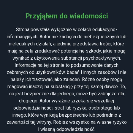
MENU
Przyjąłem do wiadomości
Strona powstała wyłącznie w celach edukacyjno-
informacyjnych. Autor nie zachęca do niebezpiecznych lub
nielegalnych działań, a jedynie przedstawia treści, które
mają na celu zredukować potencjalne szkody, jakie mogą
wynikać z użytkowania substancji psychoaktywnych.
Informacje na tej stronie to podsumowanie danych
zebranych od użytkowników, badań i innych zasobów i nie
należy ich traktować jako zaleceń. Różne osoby mogą
GEOMETRIA
reagować inaczej na substancję przy tej samej dawce. To,
co jest bezpieczne dla jednego, może być zabójcze dla
drugiego. Autor wyraźnie zrzeka się wszelkiej
odpowiedzialności, strat lub ryzyka, osobistego lub
Geometria jest definiowana jako doświadczenie, w którym
innego, które wynikają bezpośrednio lub pośrednio z
pole widzenia osoby zostaje częściowo lub całkowicie
zawartości tej witryny. Robisz wszystko na własne ryzyko
objęte szybko poruszającymi się, kolorowymi i
i własną odpowiedzialność.