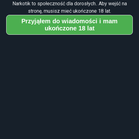
nieopisanie złożonymi wzorami geometrycznymi, tworzą
Narkotik to społeczność dla dorosłych.. Aby wejść na
stałe kształty, fraktale, i kolory. Te geometryczne formy
stronę, musisz mieć ukończone 18 lat.
mogą również zostać ustrukturyzowane i zorganizowane
Przyjąłem do wiadomości i mam
w sposób, który wydaje się przedstawiać osobie, która je
ukończone 18 lat
doświadcza, autentyczne informacje daleko poza
postrzeganiem bezsensownych, choć złożonych
kształtów i kolorów. Reprezentacje geometryczne mogą
sprawiać wrażenie, jakby w niezwykle szczegółowy
sposób przedstawiały określone koncepcje i procesy
neurologiczne zachodzące w mózgu.
Geometria rzadko jest nieruchoma i generalnie bardzo
szybko się porusza i zmienia swój kształt i styl. Podczas
tego procesu geometria w naturalny sposób dryfuje
poprzecznie lub promieniowo w polu widzenia, tworząc
nakładające się sieci wzorów geometrycznych, które
przechodzą przez wiele różnych stanów, z których
wszystkie są widoczne w ramach jednej ramy
percepcyjnej.