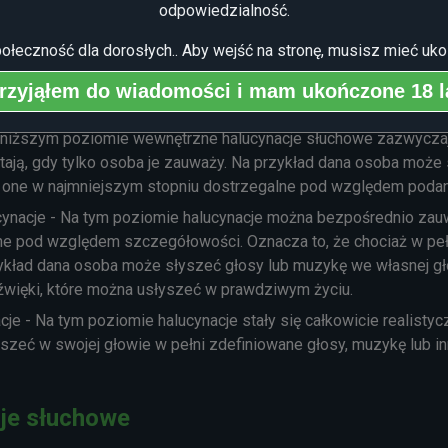
odpowiedzialność.
oże być opisane jako postrzeganie halucynacji dźwięku, który br
oczucia odległości lub kierunku i że dźwięk zamiast tego poja
połeczność dla dorosłych.. Aby wejść na stronę, musisz mieć uko
ch, które brzmią tak, jakby zachodziły płynnie w środowisku zew
rzyjąłem do wiadomości i mam ukończone 18 l
podzielić na trzy różne poziomy intensywności. Są one opisane
jniższym poziomie wewnętrzne halucynacje słuchowe zazwyczaj s
tają, gdy tylko osoba je zauważy. Na przykład dana osoba może 
e są one w najmniejszym stopniu dostrzegalne pod względem pod
ynacje - Na tym poziomie halucynacje można bezpośrednio zau
ane pod względem szczegółowości. Oznacza to, że chociaż w peł
zykład dana osoba może słyszeć głosy lub muzykę we własnej głow
źwięki, które można usłyszeć w prawdziwym życiu.
cje - Na tym poziomie halucynacje stały się całkowicie realis
zeć w swojej głowie w pełni zdefiniowane głosy, muzykę lub inn
je słuchowe