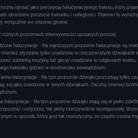
ożna opisać jako percepcję halucynacyjnego hałasu, który pojaw
iało określone poczucie kierunku i odległości. Stanowi to wyraź
ły wyłącznie we własnej głowie.
3 różnych poziomach intensywności opisanych poniżej:
zone halucynacje - Na najniższym poziomie halucynacje są mało
ne również słyszane tylko osadzone w rzeczywistych dźwiękach
szeć subtelną muzykę lub głosy osadzone w odgłosach wiatru, 
onego kierunku gdzieś w środowisku zewnętrznym.
elne halucynacje - Na tym poziomie dźwięki pozostają tylko cz
tują się jako osadzone w innych dźwiękach. Zaczną również brzmi
ętrznym.
 halucynacje - Na tym poziomie dźwięki stają się w pełni zdefin
ozpoznać i usłyszeć, tak jakby rzeczywiście występowały. Brzmi
nym w sposób, który jest tak realistyczny, że często osoba myli