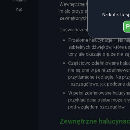
i Monero
Wewnętrzne halucynacje słuchowe m
FaQ
miało przypisanego szczególnego p
Narkotik to s
zewnętrznych halucynacji słuchowy
P
Doświadczenie tego efektu można 
Przelotne halucynacje – Na na
subtelnych dźwięków, które us
tony, ale okazuje się, że ni
Częściowo zdefiniowane haluc
nie są one w pełni zdefiniow
przytłumione i odległe. Na pr
i szczegółowo, jak podobne d
W pełni zdefiniowane halucyna
przykład dana osoba może słys
pod względem szczegółów.
Zewnętrzne halucynac