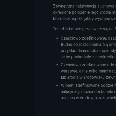
Zewnętrzną halucynację słuchową m
określone położenie jego źródła m
które brzmią tak, jakby występowa
Ten efekt może przejawiać się na 
Częściowo zdefiniowane, osad
trudne do rozróżnienia. Są o
przykład dana osoba może sły
jakby pochodziły z nieokreśl
Częściowo zdefiniowane oddzi
warstwie, a nie tylko manifes
lub źródła w środowisku zewn
W pełni zdefiniowane oddzielne
halucynacji można doskonale r
miejsca w środowisku zewnętrz