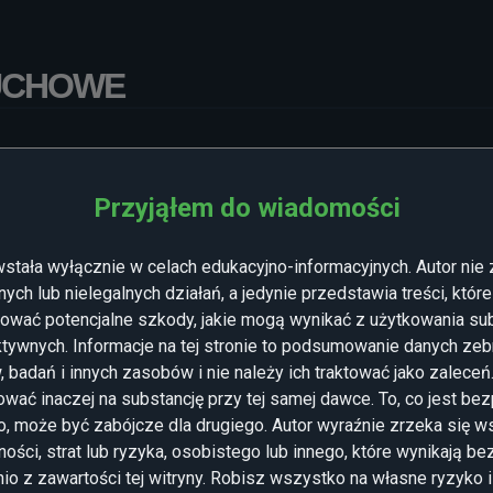
UCHOWE
zenie słyszenia spontanicznych, urojonych dźwięków. Najczęsts
wana muzyka, głosy, dźwięki trzaskania i skrobanie, ale może t
Przyjąłem do wiadomości
 przechowywane w naszej pamięci.
stała wyłącznie w celach edukacyjno-informacyjnych. Autor nie
więki te będą często oparte na dźwiękach, które miały wystąpić
ych lub nielegalnych działań, a jedynie przedstawia treści, które
ba może wielokrotnie słyszeć pukanie do drzwi, gdy oczekuje g
ować potencjalne szkody, jakie mogą wynikać z użytkowania sub
ych przypadkach halucynacje słuchowe mogą również przedstawia
tywnych. Informacje na tej stronie to podsumowanie danych zeb
go, co mogłoby obecnie wystąpić w środowisku zewnętrznym.
 badań i innych zasobów i nie należy ich traktować jako zalece
specyficzne podtypy, które opisano i udokumentowano poniżej:
wać inaczej na substancję przy tej samej dawce. To, co jest bez
o, może być zabójcze dla drugiego. Autor wyraźnie zrzeka się ws
cje słuchowe
ości, strat lub ryzyka, osobistego lub innego, które wynikają be
io z zawartości tej witryny. Robisz wszystko na własne ryzyko 