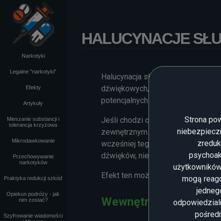
HALUCYNACJE SŁ
Narkotyki
Legalne "narkotyki"
Halucynacja słuchowe to doświadc
dźwiękowych, takich jak wyimagino
Efekty
potencjalnych dźwięków, które są
Artykuły
Strona pow
Jeśli chodzi o ich zachowanie, dź
Mieszanie substancji i
tolerancja krzyżowa
niebezpieczn
zewnętrznym. Na przykład dana oso
Mikrodawkowanie
zreduk
wcześniej tego dnia. Jednak w inn
psychoak
dźwięków, niepodobnych do nicze
Przechowywanie
narkotyków
użytkowników,
Efekt ten można podzielić na dwa 
mogą reago
Praktyka redukcji szkód
jedneg
Opiekun podróży - jak
Wewnętrzne halucyna
nim zostać?
odpowiedzialn
pośredn
Szyfrowanie wiadomości