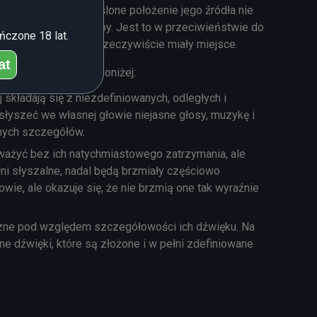
zmi tak, jakby określone położenie jego źródła nie
wia się w głowie osoby. Jest to w przeciwieństwie do
ńczone 18 lat.
nętrznym, tak jakby rzeczywiście miały miejsce.
at
 i udokumentowane poniżej:
kładają się z niezdefiniowanych, odległych i
słyszeć we własnej głowie niejasne głosy, muzykę i
anych szczegółów.
ważyć bez ich natychmiastowego zatrzymania, ale
ni słyszalne, nadal będą brzmiały częściowo
ie, ale okazuje się, że nie brzmią one tak wyraźnie
tyczne pod względem szczegółowości ich dźwięku. Na
e dźwięki, które są złożone i w pełni zdefiniowane