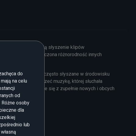
ze przykłady obejmują słyszenie klipów
o być również nieskończona różnorodność innych
 zachęca do
 lub były rzeczywiście często słyszane w środowisku
 mają na celu
ościa lub może słyszeć muzykę, której słuchała
stancji
ć się jako składające się z zupełnie nowych i obcych
ranych od
ń. Różne osoby
pieczne dla
zelkiej
zpośrednio lub
i własną